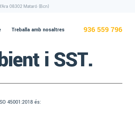
 d’Ara 08302 Mataró (Bcn)
936 559 796
e
Treballa amb nosaltres
bient i SST.
ISO 45001:2018 és: