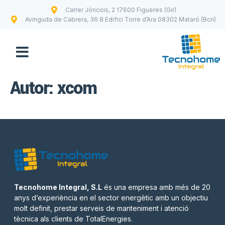
Carrer Jóncols, 2 17600 Figueres (Gir)
Avinguda de Cabrera, 36 8 Edifici Torre d’Ara 08302 Mataró (Bcn)
Autor:
xcom
Tecnohome Integral, S.L
és una empresa amb més de 20
anys d’experiència en el sector energètic amb un objectiu
molt definit, prestar serveis de manteniment i atenció
tècnica als clients de TotalEnergies.